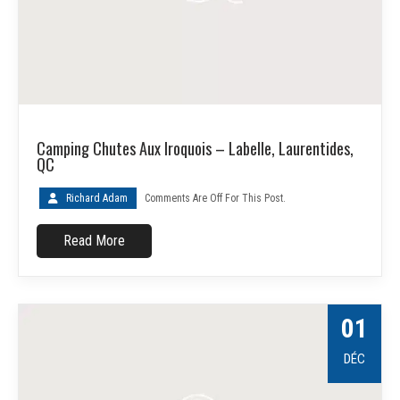
Camping Chutes Aux Iroquois – Labelle, Laurentides,
QC
Richard Adam
Comments Are Off For This Post.
Read More
01
DÉC