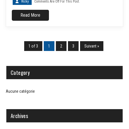
Ricky
Comments Are Off For This Post.
Read More
1 of 3
1
2
3
Suivant »
Category
Aucune catégorie
Archives