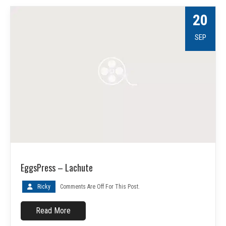
20
SEP
EggsPress – Lachute
Ricky
Comments Are Off For This Post.
Read More