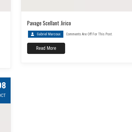
Pavage Scellant Jirico
Gabriel Marcoux
Comments Are Off For This Post.
Read More
08
OCT