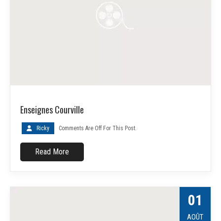
Enseignes Courville
Ricky
Comments Are Off For This Post.
Read More
01
AOÛT