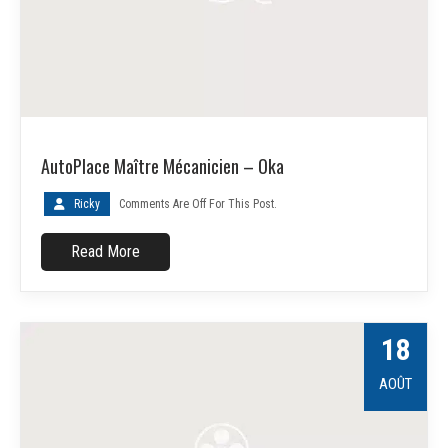
AutoPlace Maître Mécanicien – Oka
Ricky
Comments Are Off For This Post.
Read More
18
AOÛT