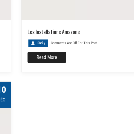
Les Installations Amazone
Ricky
Comments Are Off For This Post.
Read More
10
DÉC